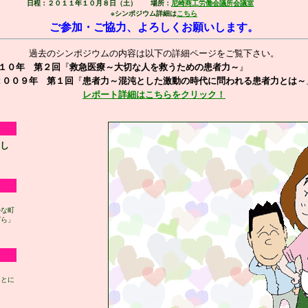
日程：２０１１年１０月８日（土） 場所：
尼崎商工労働会議所会議室
※シンポジウム詳細は
こちら
ご参加・ご協力、よろしくお願いします。
過去のシンポジウムの内容は以下の詳細ページをご覧下さい。
１０年 第２回
救急医療～大切な人を救うための患者力～
『
２００９年 第１回
患者力～混沌とした激動の時代に問われる患者力とは～
『
レポート詳細はこちらをクリック！
し
かな町
ばら」
ことに