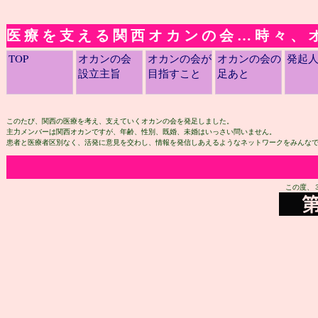
医療を支える関西オカンの会…時々、
TOP
オカンの会
オカンの会が
オカンの会の
発起
設立主旨
目指すこと
足あと
このたび、関西の医療を考え、支えていくオカンの会を発足しました。
主力メンバーは関西オカンですが、年齢、性別、既婚、未婚はいっさい問いません。
患者と医療者区別なく、活発に意見を交わし、情報を発信しあえるようなネットワークをみんなで
この度、