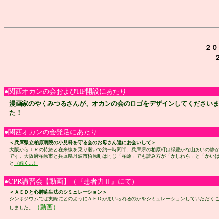
２０
●関西オカンの会およびHP開設にあたり
漫画家のやくみつるさんが、オカンの会のロゴをデザインしてくださいま
た！
●関西オカンの会発足にあたり
＜兵庫県立柏原病院の小児科を守る会のお母さん達にお会いして＞
大阪からＪＲの特急と在来線を乗り継いで約一時間半、兵庫県の柏原町は緑豊かな山あいの静
です。大阪府柏原市と兵庫県丹波市柏原町は同じ「柏原」でも読み方が「かしわら」と「かい
と
（続く...）
●CPR講習会【動画】（『患者力Ⅱ』にて）
＜ＡＥＤと心肺蘇生法のシミュレーション＞
シンポジウムでは実際にどのようにＡＥＤが用いられるのかをシミュレーションしていただく
（動画）
しました。