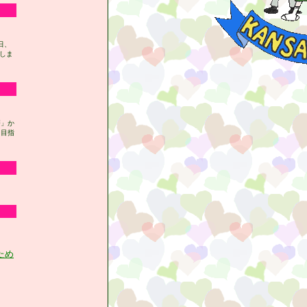
日、
しま
療」か
を目指
ため