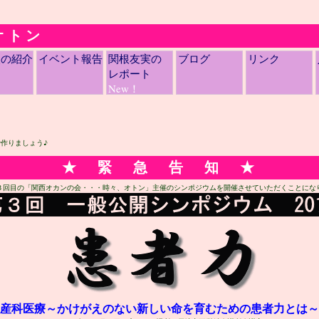
オトン
人の紹介
イベント報告
関根友実の
ブログ
リンク
レポート
New！
作りましょう♪
★ 緊 急 告 知 ★
３回目の「関西オカンの会・・・時々、オトン」主催のシンポジウムを開催させていただくことにな
産科医療～かけがえのない新しい命を育むための患者力とは～