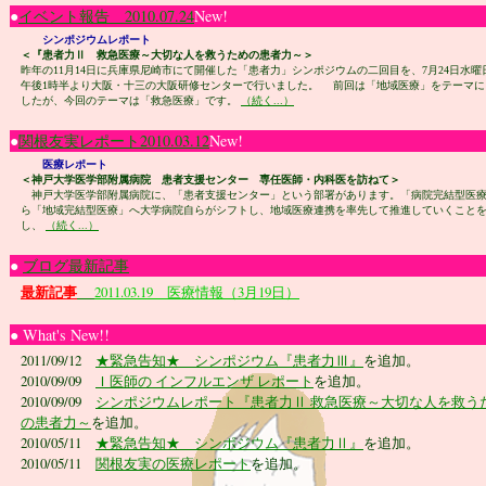
●
イベント報告 2010.07.24
New!
シンポジウムレポート
＜『患者力Ⅱ 救急医療～大切な人を救うための患者力～＞
昨年の11月14日に兵庫県尼崎市にて開催した「患者力」シンポジウムの二回目を、7月24日水曜
午後1時半より大阪・十三の大阪研修センターで行いました。 前回は「地域医療」をテーマに
したが、今回のテーマは「救急医療」です。
（続く...）
●
関根友実レポート2010.03.12
New!
医療レポート
＜神戸大学医学部附属病院 患者支援センター 専任医師・内科医を訪ねて＞
神戸大学医学部附属病院に、「患者支援センター」という部署があります。「病院完結型医
ら「地域完結型医療」へ大学病院自らがシフトし、地域医療連携を率先して推進していくこと
し、
（続く...）
●
ブログ最新記事
最新記事
2011.03.19 医療情報（3月19日）
● What's New!!
2011/09/12
★緊急告知★ シンポジウム『患者力Ⅲ』
を追加。
2010/09/09
Ｉ医師の インフルエンザ レポート
を追加。
2010/09/09
シンポジウムレポート『患者力Ⅱ 救急医療～大切な人を救う
の患者力～
を追加。
2010/05/11
★緊急告知★ シンポジウム『患者力Ⅱ』
を追加。
2010/05/11
関根友実の医療レポート
を追加。